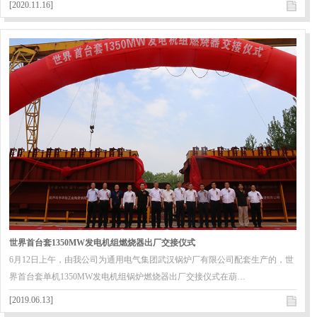
[2020.11.16]
世界首台套1350MW发电机组燃烧器出厂交接仪式
6月12日上午，由我公司为通用电气集团武汉锅炉厂有限公司配套生产的，世
界首台套单机1350MW发电机组锅炉燃烧器出厂交接仪式在葫…
[2019.06.13]