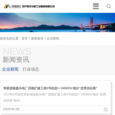
EN
您所在的位置：
首页
>
新闻资讯
> 企业新闻
NEWS
新闻资讯
企业新闻
行业动态
荣获浙能嘉兴电厂四期扩建工程9号机组1×1000MW项目“优秀供应商”
2025年6月我司荣获浙能嘉兴电厂四期扩建工程9号机组1×1000MW项目“优秀
供应商”称号。
[2026.04.29]