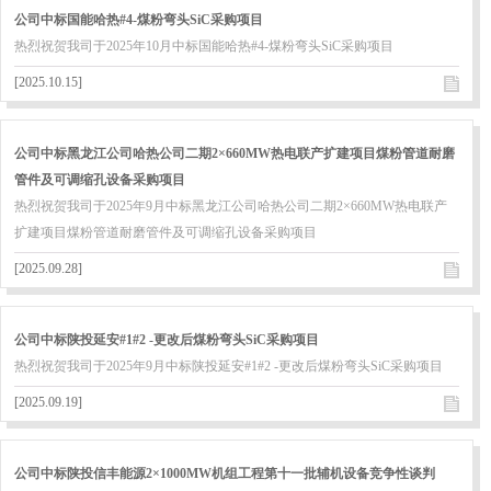
公司中标国能哈热#4-煤粉弯头SiC采购项目
热烈祝贺我司于2025年10月中标国能哈热#4-煤粉弯头SiC采购项目
[2025.10.15]
公司中标黑龙江公司哈热公司二期2×660MW热电联产扩建项目煤粉管道耐磨
管件及可调缩孔设备采购项目
热烈祝贺我司于2025年9月中标黑龙江公司哈热公司二期2×660MW热电联产
扩建项目煤粉管道耐磨管件及可调缩孔设备采购项目
[2025.09.28]
公司中标陕投延安#1#2 -更改后煤粉弯头SiC采购项目
热烈祝贺我司于2025年9月中标陕投延安#1#2 -更改后煤粉弯头SiC采购项目
[2025.09.19]
公司中标陕投信丰能源2×1000MW机组工程第十一批辅机设备竞争性谈判