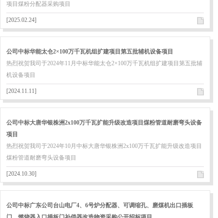
项目煤粉分配器采购项目
[2025.02.24]
公司中标华能太仓2×100万千瓦机组扩建项目第五批辅机设备项目
热烈祝贺我司于2024年11月中标华能太仓2×100万千瓦机组扩建项目第五批辅
机设备项目
[2024.11.11]
公司中标大唐华银株洲2x100万千瓦扩能升级改造项目煤粉管道耐磨弯头设备
项目
热烈祝贺我司于2024年10月中标大唐华银株洲2x100万千瓦扩能升级改造项目
煤粉管道耐磨弯头设备项目
[2024.10.30]
公司中标广东公司台山电厂4、6号炉分配器、可调缩孔、磨煤机出口插板
门、燃烧器入口插板门补偿器改造物资采购公开招标项目