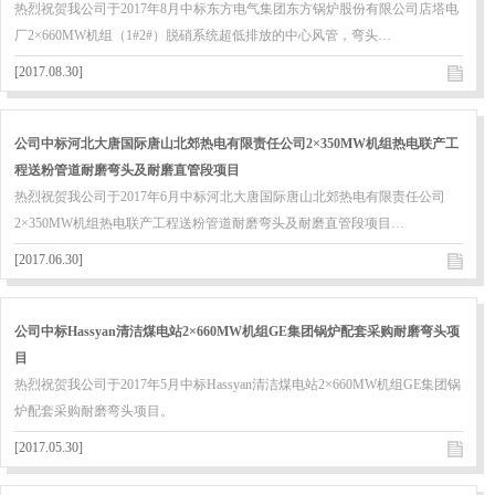
热烈祝贺我公司于2017年8月中标东方电气集团东方锅炉股份有限公司店塔电
厂2×660MW机组（1#2#）脱硝系统超低排放的中心风管，弯头…
[2017.08.30]
公司中标河北大唐国际唐山北郊热电有限责任公司2×350MW机组热电联产工
程送粉管道耐磨弯头及耐磨直管段项目
热烈祝贺我公司于2017年6月中标河北大唐国际唐山北郊热电有限责任公司
2×350MW机组热电联产工程送粉管道耐磨弯头及耐磨直管段项目…
[2017.06.30]
公司中标Hassyan清洁煤电站2×660MW机组GE集团锅炉配套采购耐磨弯头项
目
热烈祝贺我公司于2017年5月中标Hassyan清洁煤电站2×660MW机组GE集团锅
炉配套采购耐磨弯头项目。
[2017.05.30]