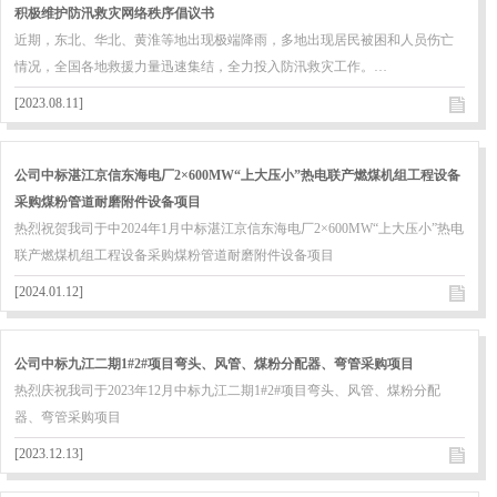
积极维护防汛救灾网络秩序倡议书
近期，东北、华北、黄淮等地出现极端降雨，多地出现居民被困和人员伤亡
情况，全国各地救援力量迅速集结，全力投入防汛救灾工作。…
[2023.08.11]
公司中标湛江京信东海电厂2×600MW“上大压小”热电联产燃煤机组工程设备
采购煤粉管道耐磨附件设备项目
热烈祝贺我司于中2024年1月中标湛江京信东海电厂2×600MW“上大压小”热电
联产燃煤机组工程设备采购煤粉管道耐磨附件设备项目
[2024.01.12]
公司中标九江二期1#2#项目弯头、风管、煤粉分配器、弯管采购项目
热烈庆祝我司于2023年12月中标九江二期1#2#项目弯头、风管、煤粉分配
器、弯管采购项目
[2023.12.13]