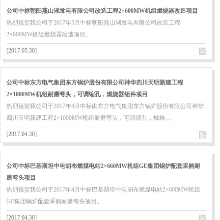
公司中标朝阳燕山湖发电有限公司改造工程2×600MW机组燃烧器改造项目
热烈祝贺我公司于2017年5月中标朝阳燕山湖发电有限公司改造工程
2×600MW机组燃烧器改造项目。
[2017.05.30]
公司中标东方电气集团东方锅炉股份有限公司神华四川天明新建工程
2×1000MW机组耐磨弯头，可调缩孔，燃烧器组件项目
热烈祝贺我公司于2017年4月中标由东方电气集团东方锅炉股份有限公司神华
四川天明新建工程2×1000MW机组耐磨弯头，可调缩孔，燃烧…
[2017.04.30]
公司中标巴基斯坦中电胡布燃煤电站2×660MW机组GE集团锅炉配套采购耐
磨弯头项目
热烈祝贺我公司于2017年4月中标巴基斯坦中电胡布燃煤电站2×660MW机组
GE集团锅炉配套采购耐磨弯头项目。
[2017.04.30]