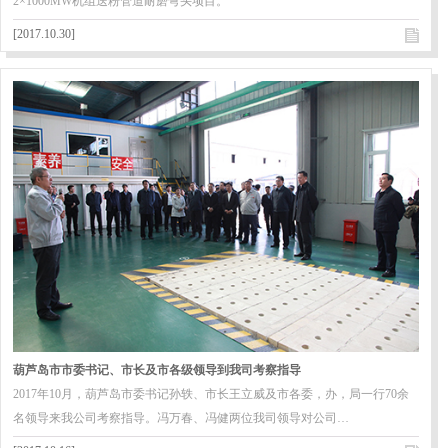
2×1000MW机组送粉管道耐磨弯头项目。
[2017.10.30]
葫芦岛市市委书记、市长及市各级领导到我司考察指导
2017年10月，葫芦岛市委书记孙轶、市长王立威及市各委，办，局一行70余
名领导来我公司考察指导。冯万春、冯健两位我司领导对公司…