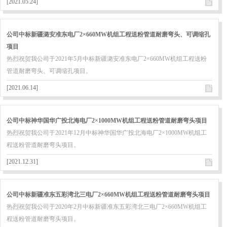
[2021.05.24]
公司中标新疆潞安准东电厂2×660MW机组工程送粉管道耐磨弯头、可调缩孔
项目
热烈祝贺我公司于2021年5月中标新疆潞安准东电厂2×660MW机组工程送粉
管道耐磨弯头、可调缩孔项目。
[2021.06.14]
公司中标神华国华广投北海电厂2×1000MW机组工程送粉管道耐磨弯头项目
热烈祝贺我公司于2021年12月中标神华国华广投北海电厂2×1000MW机组工
程送粉管道耐磨弯头项目。
[2021.12.31]
公司中标新疆准东五彩湾北三电厂2×660MW机组工程送粉管道耐磨弯头项目
热烈祝贺我公司于2020年2月中标新疆准东五彩湾北三电厂2×660MW机组工
程送粉管道耐磨弯头项目。