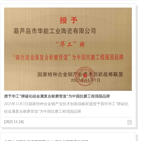
授予华工”牌碳化硅金属复合耐磨管道”为中国抗磨工程强国品牌
2025年11月1日国家特种合金钢产业技术创新战略联盟授予我司华工”牌碳化
硅金属复合耐磨管道”为中国抗磨工程强国品牌
[2025.11.24]